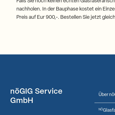
Falls Sie noch keinen echten Glasfaseransch
nachholen. In der Bauphase kostet ein Einze
Preis auf Eur 900,-. Bestellen Sie jetzt glei
nöGIG Service
Über nö
GmbH
Glasf
NÖ