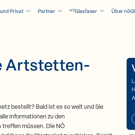
und Privat
Partner
Glasfaser
Über nöG
NÖ
 Artstetten-
L
H
A
tz bestellt? Bald ist es so weit und Sie
alle Informationen zu den
us treffen müssen. Die NÖ