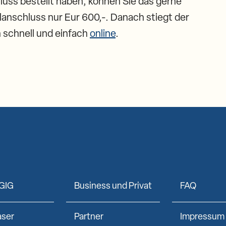
luss bestellt haben, können Sie das gerne
lanschluss nur Eur 600,-. Danach stiegt der
ch schnell und einfach
online
.
GIG
Business und Privat
FAQ
aser
Partner
Impressum