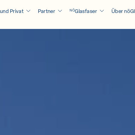
und Privat
Partner
Glasfaser
Über nöG
NÖ