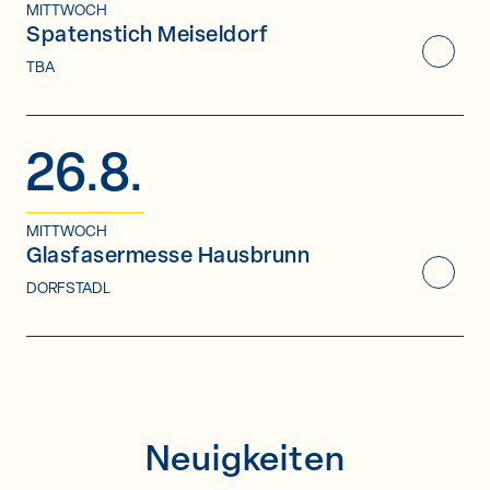
MITTWOCH
Spatenstich Meiseldorf
Event an
TBA
26.8.
MITTWOCH
Glasfasermesse Hausbrunn
Event an
DORFSTADL
Neuigkeiten