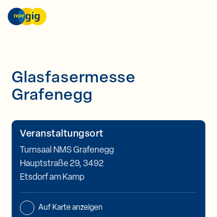
Skip to content
nöGIG – unser Netz. unsere Zukunft.
Glasfasermesse
Grafenegg
Veranstaltungsort
Turnsaal NMS Grafenegg
Hauptstraße 29, 3492
Etsdorf am Kamp
Auf Karte anzeigen