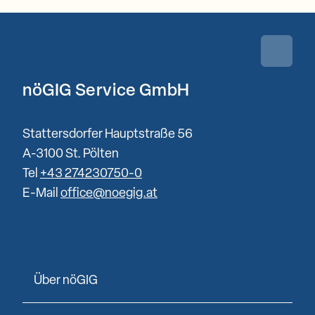
Zurück 
nöGIG Service GmbH
Stattersdorfer Hauptstraße 56
A-3100 St. Pölten
Tel
+43 274230750-0
E-Mail
office@noegig.at
Über nöGIG