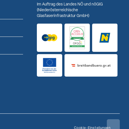
Im Auftrag des Landes NÖ und nöGIG
(Niederösterreichische
Glasfaserinfrastruktur GmbH)
Logo noeGIG
Logo Open Access ID
Logo Niederö
Finanziert von der Europäischen Union
Breitbandbuero Logo
Cookie-Einstellungen