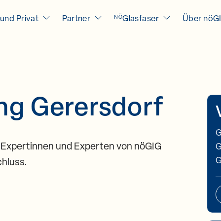
und Privat
Partner
Glasfaser
Über nöG
NÖ
ng Gerersdorf
G
 Expertinnen und Experten von nöGIG
G
G
chluss.