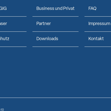
GIG
Business und Privat
FAQ
aser
Partner
Impressum
chutz
Downloads
Kontakt
e10