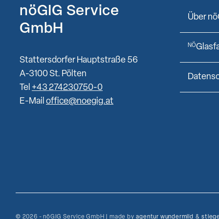
nöGIG Service
Über nö
GmbH
Glasf
NÖ
Stattersdorfer Hauptstraße 56
A-3100 St. Pölten
Datens
Tel
+43 274230750-0
E-Mail
office@noegig.at
© 2026 - nöGIG Service GmbH | made by
agentur wundermild
&
stieg