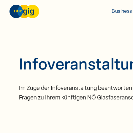
Skip to content
nöGIG – unser Netz. unsere Zukunft.
Business 
Infoveranstaltu
Im Zuge der Infoveranstaltung beantworten
Fragen zu Ihrem künftigen NÖ Glasfaserans