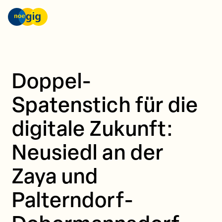
Skip to content
nöGIG – unser Netz. unsere Zukunft.
Doppel-
Spatenstich für die
digitale Zukunft:
Neusiedl an der
Zaya und
Palterndorf-