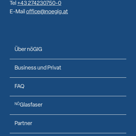
Tel
+43 274230750-0
E-Mail
office@noegig.at
Über nöGIG
Business und Privat
FAQ
Glasfaser
NÖ
Partner