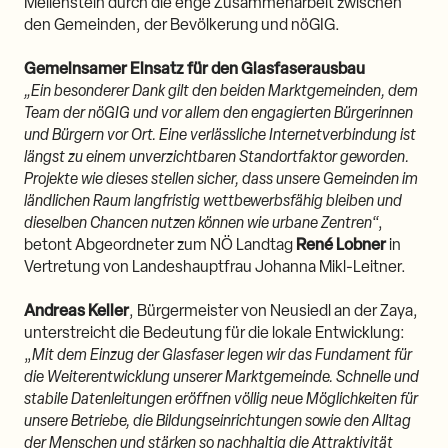
Meilenstein durch die enge Zusammenarbeit zwischen
den Gemeinden, der Bevölkerung und nöGIG.
Gemeinsamer Einsatz für den Glasfaserausbau
„Ein besonderer Dank gilt den beiden Marktgemeinden, dem
Team der nöGIG und vor allem den engagierten Bürgerinnen
und Bürgern vor Ort. Eine verlässliche Internetverbindung ist
längst zu einem unverzichtbaren Standortfaktor geworden.
Projekte wie dieses stellen sicher, dass unsere Gemeinden im
ländlichen Raum langfristig wettbewerbsfähig bleiben und
dieselben Chancen nutzen können wie urbane Zentren
“,
betont Abgeordneter zum NÖ Landtag
René Lobner
in
Vertretung von Landeshauptfrau Johanna Mikl-Leitner.
Andreas Keller
, Bürgermeister von Neusiedl an der Zaya,
unterstreicht die Bedeutung für die lokale Entwicklung:
„
Mit dem Einzug der Glasfaser legen wir das Fundament für
die Weiterentwicklung unserer Marktgemeinde. Schnelle und
stabile Datenleitungen eröffnen völlig neue Möglichkeiten für
unsere Betriebe, die Bildungseinrichtungen sowie den Alltag
der Menschen und stärken so nachhaltig die Attraktivität