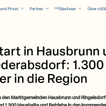
und Privat
Partner
Glasfaser
Über nöG
NÖ
tart in Hausbrunn
ederabsdorf: 1.300
er in die Region
In den Marktgemeinden Hausbrunn und Ringelsdorf
nd 1.300 Haushalte und Betriebe in den kommende