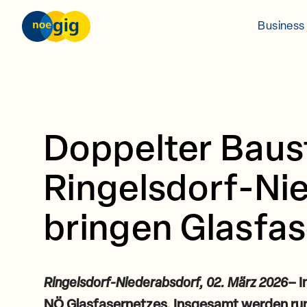
Skip to content
nöGIG – unser Netz. unsere Zukunft.
Business 
Doppelter Baus
Ringelsdorf-Ni
bringen Glasfas
Ringelsdorf-Niederabsdorf, 02. März 2026
– 
NÖ Glasfasernetzes. Insgesamt werden ru