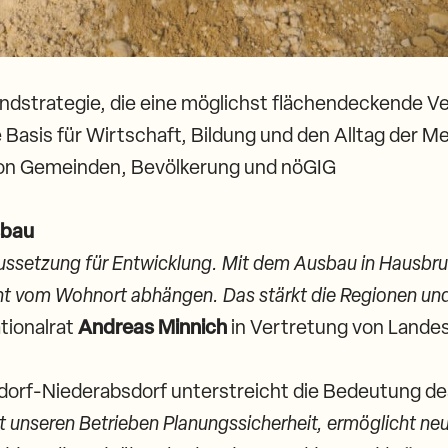
andstrategie, die eine möglichst flächendeckende V
e Basis für Wirtschaft, Bildung und den Alltag der M
on Gemeinden, Bevölkerung und nöGIG
sbau
oraussetzung für Entwicklung. Mit dem Ausbau in Hausbr
icht vom Wohnort abhängen. Das stärkt die Regionen u
tionalrat
Andreas Minnich
in Vertretung von Lande
dorf-Niederabsdorf unterstreicht die Bedeutung des
bt unseren Betrieben Planungssicherheit, ermöglicht n