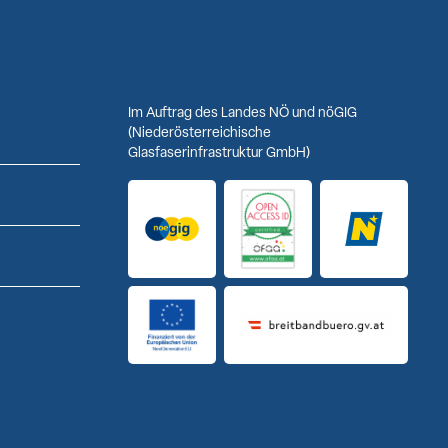
Im Auftrag des Landes NÖ und nöGIG
(Niederösterreichische
Glasfaserinfrastruktur GmbH)
Logo noeGIG
Logo Open Access ID
Logo Niederö
Finanziert von der Europäischen Union
Breitbandbuero Logo