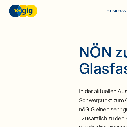
nöGIG – unser Netz. unsere Zukunft.
Business 
Skip to content
NÖN zu
Glasfa
In der aktuellen Au
Schwerpunkt zum Gl
nöGIG einen sehr g
„Zusätzlich zu den