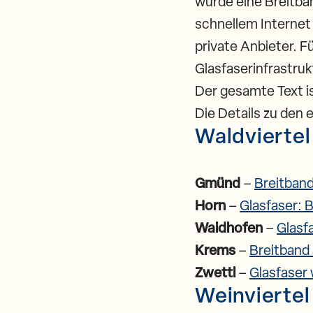
wurde eine Breitban
schnellem Internet
private Anbieter. 
Glasfaserinfrastruk
Der gesamte Text i
Die Details zu den 
Waldviertel
Gmünd
–
Breitband
Horn
–
Glasfaser: B
Waidhofen
–
Glasf
Krems
–
Breitband
Zwettl
–
Glasfaser 
Weinviertel