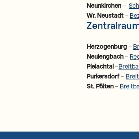
Neunkirchen
–
Sch
Wr. Neustadt
–
Bez
Zentralrau
Herzogenburg
–
Br
Neulengbach
–
Reg
Pielachtal
–
Breitba
Purkersdorf
–
Brei
St. Pölten
–
Breitb