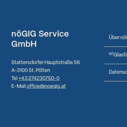
nöGIG Service
Über nö
GmbH
Glasf
NÖ
Stattersdorfer Hauptstraße 56
A-3100 St. Pölten
Datens
Tel
+43 274230750-0
E-Mail
office@noegig.at