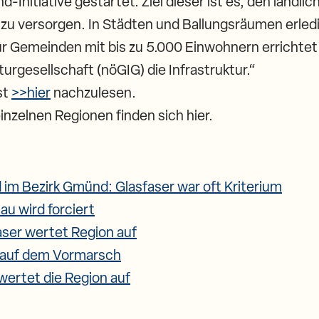
d-Initiative gestartet. Ziel dieser ist es, den ländl
 zu versorgen. In Städten und Ballungsräumen erled
Für Gemeinden mit bis zu 5.000 Einwohnern errichtet
turgesellschaft (nöGIG) die Infrastruktur.“
st
>>hier
nachzulesen.
einzelnen Regionen finden sich hier.
 im Bezirk Gmünd: Glasfaser war oft Kriterium
au wird forciert
aser wertet Region auf
 auf dem Vormarsch
wertet die Region auf