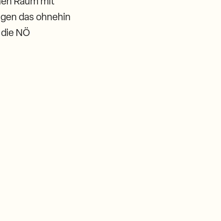
ichen Raum mit
igen das ohnehin
 die NÖ