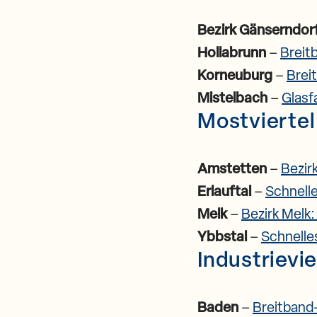
Bezirk Gänserndor
Hollabrunn
–
Breit
Korneuburg
–
Brei
Mistelbach
–
Glasf
Mostviertel
Amstetten
–
Bezir
Erlauftal
–
Schnelle
Melk
–
Bezirk Melk:
Ybbstal
–
Schnelles
Industrievie
Baden
–
Breitband