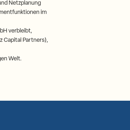
 und Netzplanung
ementfunktionen im
bH verbleibt,
z Capital Partners),
.
gen Welt.