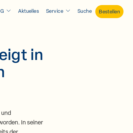
IG
Aktuelles
Service
Suche
Bestellen
igt in
n
- und
worden. In seiner
its der