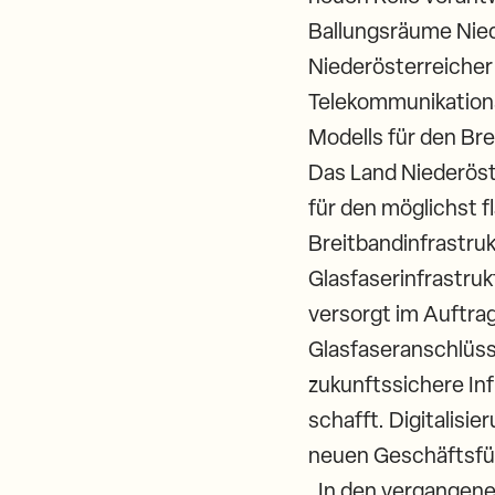
Ballungsräume Nied
Niederösterreicher 
Telekommunikationsb
Modells für den Br
Das Land Niederöst
für den möglichst 
Breitbandinfrastruk
Glasfaserinfrastruk
versorgt im Auftra
Glasfaseranschlüsse
zukunftssichere Inf
schafft. Digitalisi
neuen Geschäftsfü
„In den vergangen