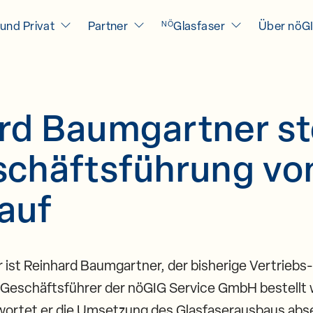
und Privat
Partner
Glasfaser
Über nöG
NÖ
rd Baumgartner ste
schäftsführung vo
auf
 ist Reinhard Baumgartner, der bisherige Vertriebs
s Geschäftsführer der nöGIG Service GmbH bestellt 
wortet er die Umsetzung des Glasfaserausbaus abse