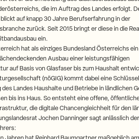
erösterreichs, die im Auftrag des Landes erfolgt. D
blickt auf knapp 30 Jahre Berufserfahrung in der
ranche zurück. Seit 2015 bringt er diese in die Re
eitbandausbau ein.
erreich hat als einziges Bundesland Österreichs e
flächendeckenden Ausbau einer leistungsfähigen
tur auf Basis von Glasfaser bis zum Haushalt entwi
turgesellschaft (nöGIG) kommt dabei eine Schlüsselr
g des Landes Haushalte und Betriebe in ländlichen 
n bis ins Haus. So entsteht eine offene, öffentlich
rastruktur, die digitale Chancengleichheit für den l
erungslandesrat Jochen Danninger sagt anlässlich de
hrers:
en Jahren hat Reinhard Baumgartner maßgeblich a