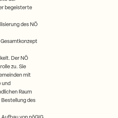
er begeisterte
alisierung des NÖ
in Gesamtkonzept
ckelt. Der NÖ
olle zu. Sie
Gemeinden mit
e und
ändlichen Raum
r Bestellung des
m Aufbau von nöGIG