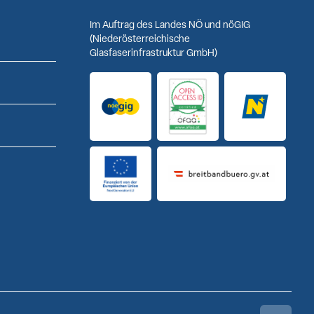
Im Auftrag des Landes NÖ und nöGIG
(Niederösterreichische
Glasfaserinfrastruktur GmbH)
Logo noeGIG
Logo Open Access ID
Logo Niederö
Finanziert von der Europäischen Union
Breitbandbuero Logo