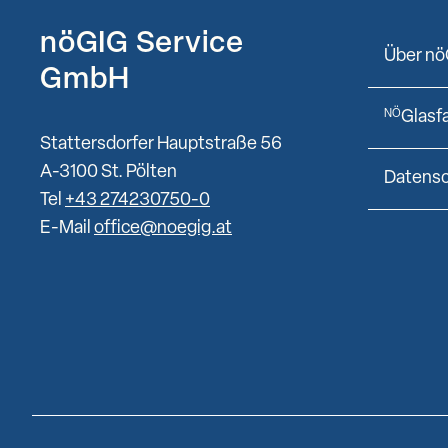
nöGIG Service
Über nö
GmbH
Glasf
NÖ
Stattersdorfer Hauptstraße 56
A-3100 St. Pölten
Datens
Tel
+43 274230750-0
E-Mail
office@noegig.at