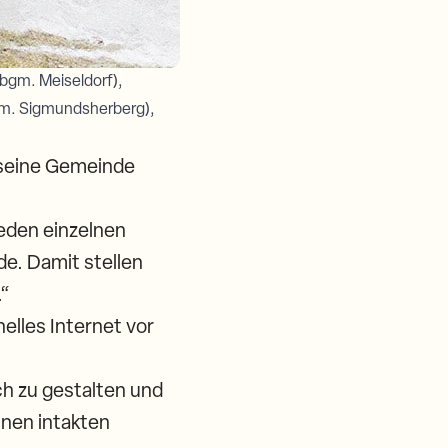
Vbgm. Meiseldorf),
Bgm. Sigmundsherberg),
 seine Gemeinde
jeden einzelnen
e. Damit stellen
.“
lles Internet vor
h zu gestalten und
inen intakten