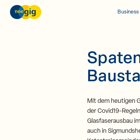
nöGIG – unser Netz. unsere Zukunft.
Business 
Skip to content
Spaten
Bausta
Mit dem heutigen G
der Covid19-Regeln
Glasfaserausbau im
auch in Sigmundshe