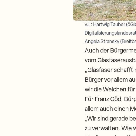
v.l.: Hartwig Tauber (öG
Digitalisierungslandesr
Angela Stransky (Breitb
Auch der Bürgermei
vom Glasfaserausbau
„Glasfaser schafft 
Bürger vor allem a
wir die Weichen für
Für Franz Göd, Bür
allem auch einen Me
„Wir sind gerade b
zu verwalten. Wie w