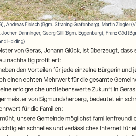
IG), Andreas Fleisch (Bgm. Straning Grafenberg), Martin Ziegler (
at Jochen Danninger, Georg Gilli (Bgm. Eggenburg), Franz Göd (
and Holding)
ster von Geras, Johann Glück, ist überzeugt, dass
 nachhaltig profitiert:
neben den Vorteilen für jede einzelne Bürgerin und 
uch einen echten Mehrwert für die gesamte Gemeind
 eine erfolgreiche und lebenswerte Zukunft in Geras
germeister von Sigmundsherberg, bedeutet ein schne
hrwert für die Familien:
emüht, unsere Gemeinde möglichst familienfreundlic
ichtig ein schnelles und verlässliches Internet für e