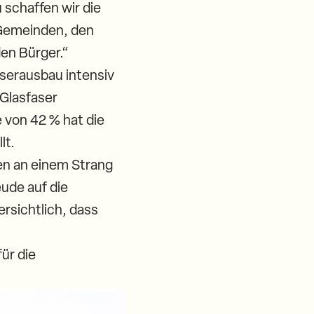
 schaffen wir die
 Gemeinden, den
den Bürger.“
serausbau intensiv
 Glasfaser
 von 42 % hat die
lt.
ten an einem Strang
eude auf die
ersichtlich, dass
ür die