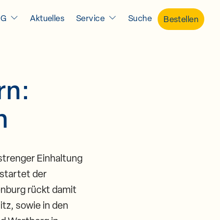
IG
Aktuelles
Service
Suche
Bestellen
rn:
n
strenger Einhaltung
startet der
enburg rückt damit
tz, sowie in den