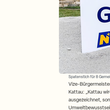
Spatenstich für 8 Gemei
Vize-Bürgermeister 
Kattau: „Kattau wir
ausgezeichnet, son
Umweltbewusstsein 