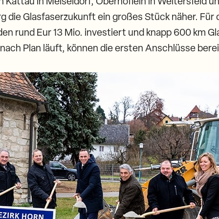
Kattau in Meiseldorf, Oberhöflein in Weitersfeld u
g die Glasfaserzukunft ein großes Stück näher. Für 
en rund Eur 13 Mio. investiert und knapp 600 km Gl
 nach Plan läuft, können die ersten Anschlüsse bere