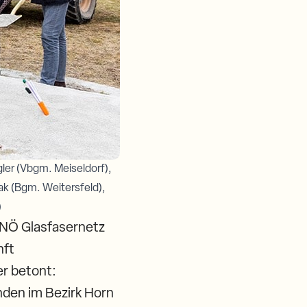
gler (Vbgm. Meiseldorf),
ak (Bgm. Weitersfeld),
)
 NÖ Glasfasernetz
nft
er betont:
nden im Bezirk Horn