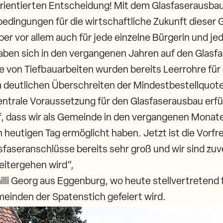
orientierten Entscheidung! Mit dem Glasfaserausbau
dingungen für die wirtschaftliche Zukunft dieser
er vor allem auch für jede einzelne Bürgerin und je
ben sich in den vergangenen Jahren auf den Glasfa
e von Tiefbauarbeiten wurden bereits Leerrohre für
m deutlichen Überschreiten der Mindestbestellquote
ntrale Voraussetzung für den Glasfaserausbau erfül
auf, dass wir als Gemeinde in den vergangenen Mona
heutigen Tag ermöglicht haben. Jetzt ist die Vorfr
sfaseranschlüsse bereits sehr groß und wir sind zuv
eitergehen wird“,
lli Georg aus Eggenburg, wo heute stellvertretend f
inden der Spatenstich gefeiert wird.