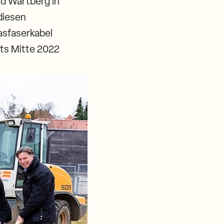
nd Wartberg in
diesen
asfaserkabel
its Mitte 2022