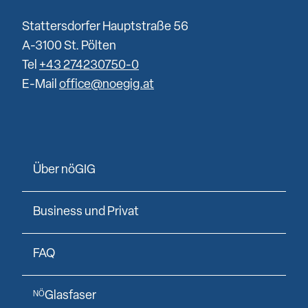
Stattersdorfer Hauptstraße 56
A-3100 St. Pölten
Tel
+43 274230750-0
E-Mail
office@noegig.at
Über nöGIG
Business und Privat
FAQ
Glasfaser
NÖ