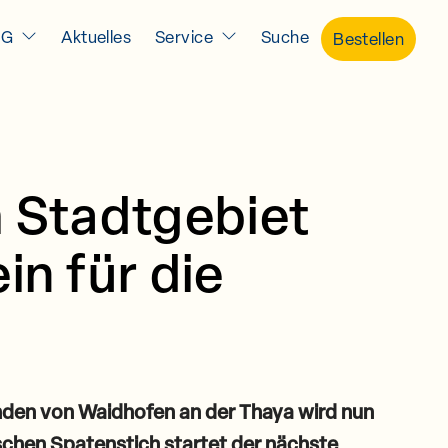
IG
Aktuelles
Service
Suche
Bestellen
 Stadtgebiet
n für die
inden von Waidhofen an der Thaya wird nun
schen Spatenstich startet der nächste