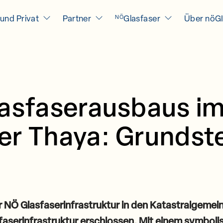
und Privat
Partner
Glasfaser
Über nöG
NÖ
lasfaserausbaus im
r Thaya: Grundstei
t
 NÖ Glasfaserinfrastruktur in den Katastralgeme
aserinfrastruktur erschlossen. Mit einem symboli