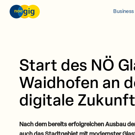
Skip to content
nöGIG – unser Netz. unsere Zukunft.
Business 
Start des NÖ G
Waidhofen an de
digitale Zukunf
Nach dem bereits erfolgreichen Ausbau der
auch das Stadtgebiet mit modernster Glasf