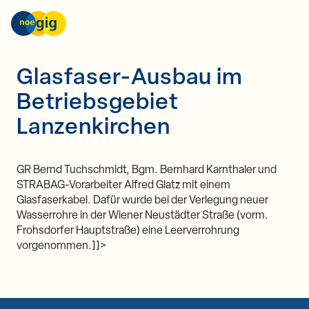
nöGIG – unser Netz. unsere Zukunft.
Skip to content
Glasfaser-Ausbau im
Betriebsgebiet
Lanzenkirchen
GR Bernd Tuchschmidt, Bgm. Bernhard Karnthaler und
STRABAG-Vorarbeiter Alfred Glatz mit einem
Glasfaserkabel. Dafür wurde bei der Verlegung neuer
Wasserrohre in der Wiener Neustädter Straße (vorm.
Frohsdorfer Hauptstraße) eine Leerverrohrung
vorgenommen.]]>