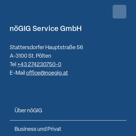
Zurück 
nöGIG Service GmbH
Stattersdorfer Hauptstraße 56
A-3100 St. Pölten
Tel
+43 274230750-0
E-Mail
office@noegig.at
Über nöGIG
Business und Privat