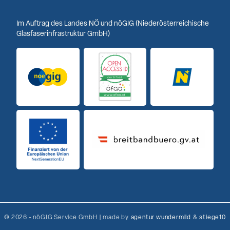
Im Auftrag des Landes NÖ und nöGIG (Niederösterreichische
Glasfaserinfrastruktur GmbH)
Logo noeGIG
Logo Open Access ID
Logo Niederöst
Finanziert von der Europäischen Union
Breitbandbuero Logo
© 2026 - nöGIG Service GmbH | made by
agentur wundermild
&
stiege10