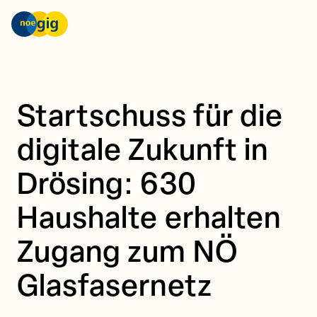
Skip to content
nöGIG – unser Netz. unsere Zukunft.
Startschuss für die
digitale Zukunft in
Drösing: 630
Haushalte erhalten
Zugang zum NÖ
Glasfasernetz