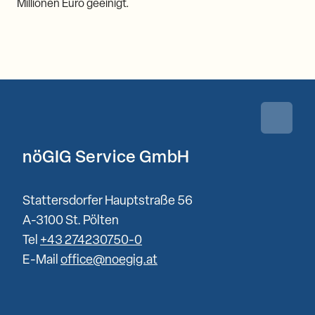
Millionen Euro geeinigt.
Zurück 
nöGIG Service GmbH
Stattersdorfer Hauptstraße 56
A-3100 St. Pölten
Tel
+43 274230750-0
E-Mail
office@noegig.at