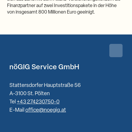
Finanzpartner auf zwei Investitionspakete in der Höhe
von insgesamt 800 Millionen Euro geeinigt.
Zurück 
nöGIG Service GmbH
Stattersdorfer Hauptstraße 56
A-3100 St. Pölten
Tel
+43 274230750-0
E-Mail
office@noegig.at