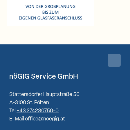
Zurück 
nöGIG Service GmbH
Stattersdorfer Hauptstraße 56
A-3100 St. Pölten
Tel
+43 274230750-0
E-Mail
office@noegig.at