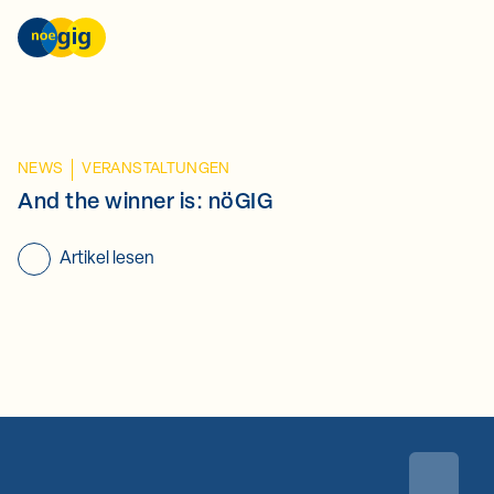
Skip to content
nöGIG – unser Netz. unsere Zukunft.
NEWS
VERANSTALTUNGEN
And the winner is: nöGIG
Artikel lesen
Zurück 