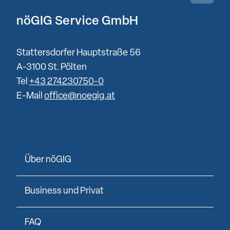
nöGIG Service GmbH
Stattersdorfer Hauptstraße 56
A-3100 St. Pölten
Tel
+43 274230750-0
E-Mail
office@noegig.at
Über nöGIG
Business und Privat
FAQ