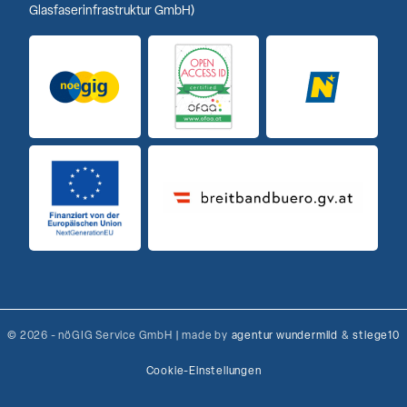
Glasfaserinfrastruktur GmbH)
Logo noeGIG
Logo Open Access ID
Logo Niederöst
Finanziert von der Europäischen Union
Breitbandbuero Logo
© 2026 - nöGIG Service GmbH | made by
agentur wundermild
&
stiege10
Cookie-Einstellungen