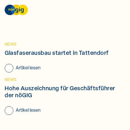
Skip to content
nöGIG – unser Netz. unsere Zukunft.
NEWS
Glasfaserausbau startet in Tattendorf
Artikel lesen
NEWS
Hohe Auszeichnung für Geschäftsführer
der nöGIG
Artikel lesen