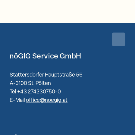
Zurück 
nöGIG Service GmbH
Stattersdorfer Hauptstraße 56
A-3100 St. Pölten
Tel
+43 274230750-0
E-Mail
office@noegig.at