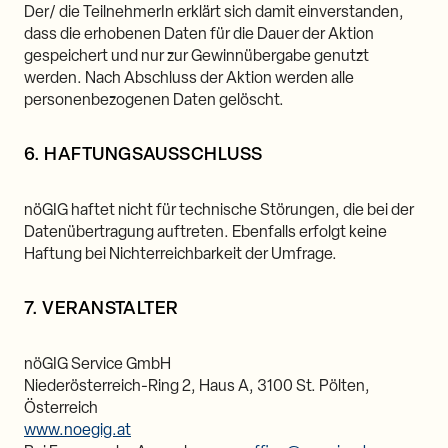
Der/ die TeilnehmerIn erklärt sich damit einverstanden,
dass die erhobenen Daten für die Dauer der Aktion
gespeichert und nur zur Gewinnübergabe genutzt
werden. Nach Abschluss der Aktion werden alle
personenbezogenen Daten gelöscht.
6. HAFTUNGSAUSSCHLUSS
nöGIG haftet nicht für technische Störungen, die bei der
Datenübertragung auftreten. Ebenfalls erfolgt keine
Haftung bei Nichterreichbarkeit der Umfrage.
7. VERANSTALTER
nöGIG Service GmbH
Niederösterreich-Ring 2, Haus A, 3100 St. Pölten,
Österreich
www.noegig.at