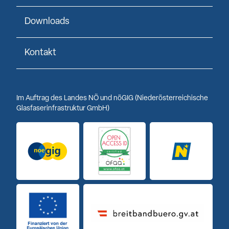
Downloads
Kontakt
Im Auftrag des Landes NÖ und nöGIG (Niederösterreichische
Glasfaserinfrastruktur GmbH)
Logo noeGIG
Logo Open Access ID
Logo Niederöst
Finanziert von der Europäischen Union
Breitbandbuero Logo