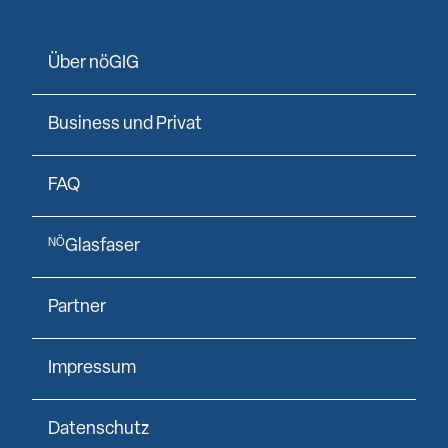
Über nöGIG
Business und Privat
FAQ
Glasfaser
NÖ
Partner
Impressum
Datenschutz