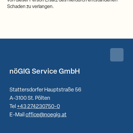
von dieser Person Ersatz des hierdurch entstandenen
Schaden zu verlangen.
Zurück 
nöGIG Service GmbH
Stattersdorfer Hauptstraße 56
A-3100 St. Pölten
Tel
+43 274230750-0
E-Mail
office@noegig.at